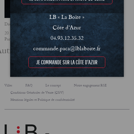
LB « La Boîte »
Date
Côte d’Azur
20 mars 2025
04.93.12.35.32
Partager
utres actualités
commande.paca@lblaboite.fr
JE COMMANDE SUR LA CÔTE D'AZUR
Villes
FAQ
Le concept
Notre engagement RSE
Conditions Générales de Vente (CGV)
Mentions légales et Politique de confidentialité