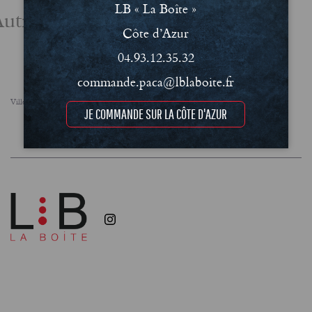
LB « La Boîte »
utres actualités
Côte d’Azur
04.93.12.35.32
commande.paca@lblaboite.fr
Villes
FAQ
Le concept
Notre engagement RSE
JE COMMANDE SUR LA CÔTE D'AZUR
Conditions Générales de Vente (CGV)
Mentions légales et Politique de confidentialité