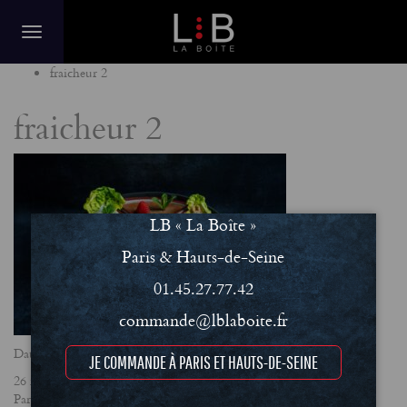
Home
fraicheur 2
fraicheur 2
LB « La Boîte »
Paris & Hauts-de-Seine
01.45.27.77.42
commande@lblaboite.fr
Date
JE COMMANDE À PARIS ET HAUTS-DE-SEINE
26 mars 2025
Partager