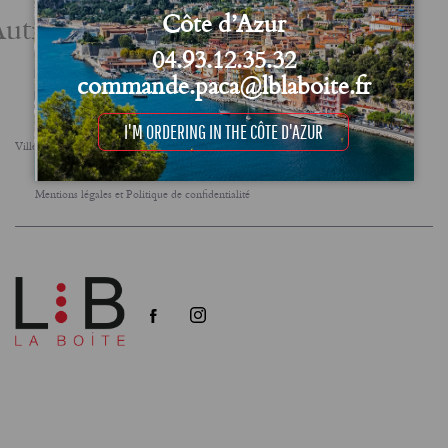
utres actualités
Côte d’Azur
04.93.12.35.32
commande.paca@lblaboite.fr
I'M ORDERING IN THE CÔTE D'AZUR
Villes
FAQ
Le concept
Notre engagement RSE
Conditions Générales de Vente (CGV)
Mentions légales et Politique de confidentialité