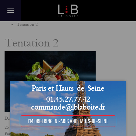
Home
Tentation 2
Tentation 2
Paris et Hauts-de-Seine
01.45.27.77.42
commande@lblaboite.fr
Date
I'M ORDERING IN PARIS AND HAUTS-DE-SEINE
26 March 2025
Partager