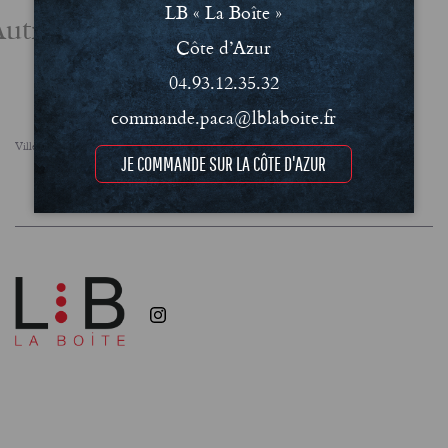
LB « La Boîte »
utres actualités
Côte d’Azur
04.93.12.35.32
commande.paca@lblaboite.fr
Villes
FAQ
Le concept
Notre engagement RSE
JE COMMANDE SUR LA CÔTE D'AZUR
Conditions Générales de Vente (CGV)
Mentions légales et Politique de confidentialité