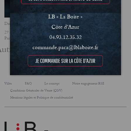
LB « La Boîte »
Date
Côte d’Azur
27 mars 2025
04.93.12.35.32
Partager
utres actualités
commande.paca@lblaboite.fr
JE COMMANDE SUR LA CÔTE D'AZUR
Villes
FAQ
Le concept
Notre engagement RSE
Conditions Générales de Vente (CGV)
Mentions légales et Politique de confidentialité