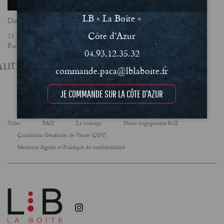
LB « La Boîte »
Date
Côte d’Azur
15 janvier 2026
Partager
04.93.12.35.32
utres actualités
commande.paca@lblaboite.fr
JE COMMANDE SUR LA CÔTE D'AZUR
Villes
FAQ
Le concept
Notre engagement RSE
Conditions Générales de Vente (CGV)
Mentions légales et Politique de confidentialité