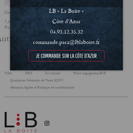
LB « La Boîte »
Date
Côte d’Azur
3 juin 2026
Partager
04.93.12.35.32
utres actualités
commande.paca@lblaboite.fr
JE COMMANDE SUR LA CÔTE D'AZUR
Villes
FAQ
Le concept
Notre engagement RSE
Conditions Générales de Vente (CGV)
Mentions légales et Politique de confidentialité