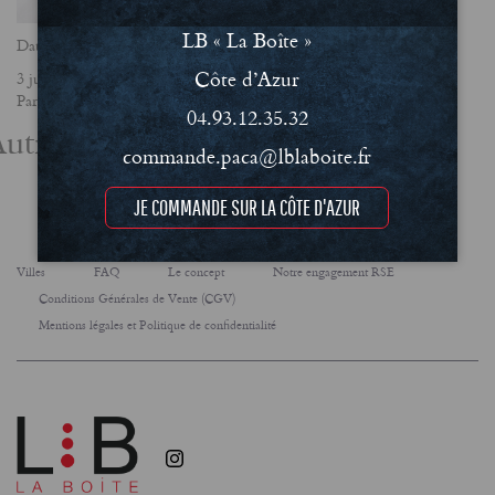
LB « La Boîte »
Date
Côte d’Azur
3 juin 2026
Partager
04.93.12.35.32
utres actualités
commande.paca@lblaboite.fr
JE COMMANDE SUR LA CÔTE D'AZUR
Villes
FAQ
Le concept
Notre engagement RSE
Conditions Générales de Vente (CGV)
Mentions légales et Politique de confidentialité