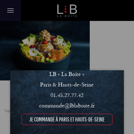
merveille 2
LB « La Boîte »
Paris & Hauts-de-Seine
01.45.27.77.42
commande@lblaboite.fr
Villes
FAQ
Le concept
Notre engagement RSE
Conditions Générales de Vente (CGV)
JE COMMANDE À PARIS ET HAUTS-DE-SEINE
Mentions légales et Politique de confidentialité