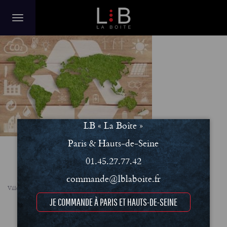
03.Concept-450×300
LB « La Boîte »
Paris & Hauts-de-Seine
01.45.27.77.42
commande@lblaboite.fr
Villes
FAQ
Le concept
Notre engagement RSE
Conditions Générales de Vente (CGV)
JE COMMANDE À PARIS ET HAUTS-DE-SEINE
Mentions légales et Politique de confidentialité