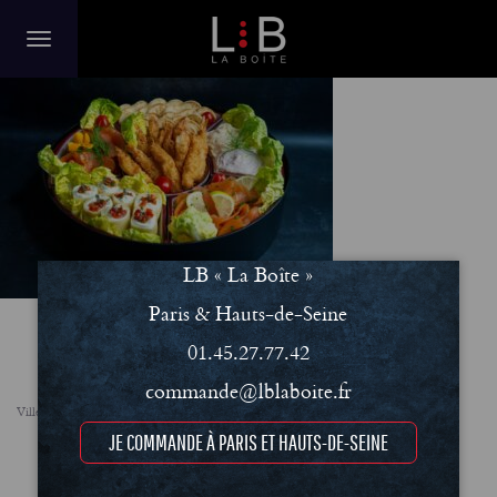
buffet scandinavie
LB « La Boîte »
Paris & Hauts-de-Seine
01.45.27.77.42
commande@lblaboite.fr
Villes
FAQ
Le concept
Notre engagement RSE
Conditions Générales de Vente (CGV)
JE COMMANDE À PARIS ET HAUTS-DE-SEINE
Mentions légales et Politique de confidentialité