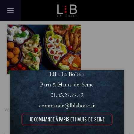
IMG_6747
LB « La Boîte »
Paris & Hauts-de-Seine
01.45.27.77.42
commande@lblaboite.fr
Villes
FAQ
Le concept
Notre engagement RSE
Conditions Générales de Vente (CGV)
JE COMMANDE À PARIS ET HAUTS-DE-SEINE
Mentions légales et Politique de confidentialité