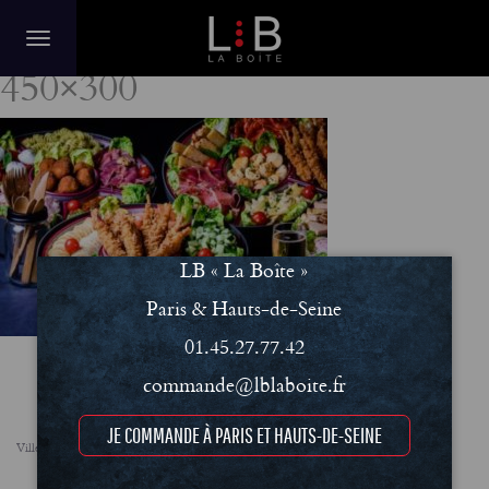
lb-la-boite-buffets-sales-
450×300
LB « La Boîte »
Paris & Hauts-de-Seine
01.45.27.77.42
commande@lblaboite.fr
JE COMMANDE À PARIS ET HAUTS-DE-SEINE
Villes
FAQ
Le concept
Notre engagement RSE
Conditions Générales de Vente (CGV)