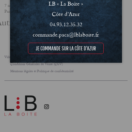
LB « La Boîte »
7 novembre 2025
Partager
Côte d’Azur
utres actualités
04.93.12.35.32
commande.paca@lblaboite.fr
JE COMMANDE SUR LA CÔTE D'AZUR
Villes
FAQ
Le concept
Notre engagement RSE
Conditions Générales de Vente (CGV)
Mentions légales et Politique de confidentialité