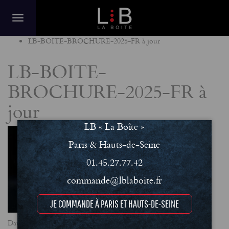
Home
LB-BOITE-BROCHURE-2025-FR à jour
LB-BOITE-
BROCHURE-2025-FR à
jour
LB « La Boîte »
Paris & Hauts-de-Seine
01.45.27.77.42
commande@lblaboite.fr
JE COMMANDE À PARIS ET HAUTS-DE-SEINE
Date