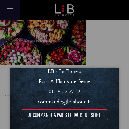
azertyuiop
LB « La Boîte »
Paris & Hauts-de-Seine
01.45.27.77.42
Villes
FAQ
Le concept
Notre engagement RSE
commande@lblaboite.fr
Conditions Générales de Vente (CGV)
Mentions légales et Politique de confidentialité
JE COMMANDE À PARIS ET HAUTS-DE-SEINE