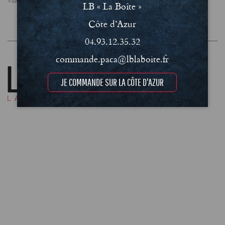
Villes
FAQ
Le concept
Notre engagement RSE
LB « La Boîte »
Conditions Générales de Vente (CGV)
Côte d’Azur
Mentions légales et Politique de confidentialité
04.93.12.35.32
commande.paca@lblaboite.fr
JE COMMANDE SUR LA CÔTE D'AZUR