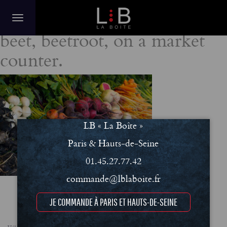
Biologic, natural cultivated
beet, beetroot, on a market
counter.
LB « La Boîte »
Paris & Hauts-de-Seine
01.45.27.77.42
commande@lblaboite.fr
JE COMMANDE À PARIS ET HAUTS-DE-SEINE