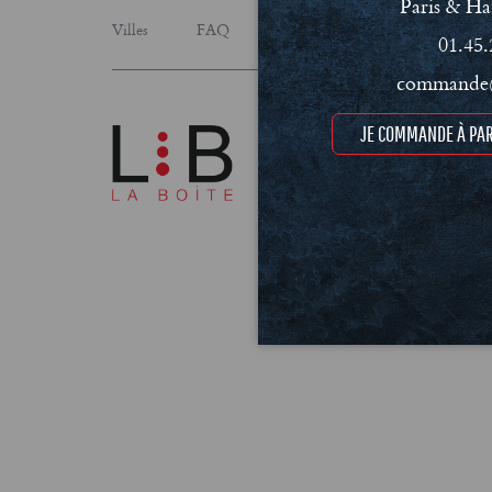
Paris & Ha
Villes
FAQ
Le concept
Notre engage
01.45.
commande@
JE COMMANDE À PAR