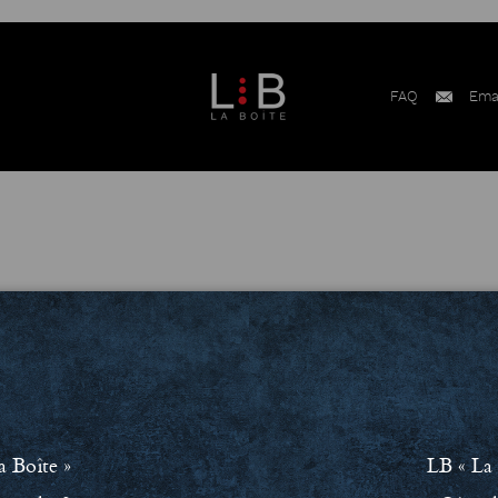
FAQ
Ema
a Boîte »
LB « La 