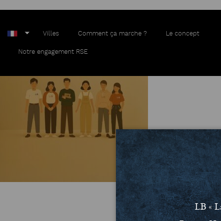
PHOTO2
Villes
Comment ça marche ?
Le concept
Notre engagement RSE
LB « L