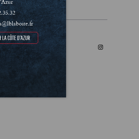
’Azur
les et Politique de confidentialité
2.35.32
@lblaboite.fr
 LA CÔTE D'AZUR