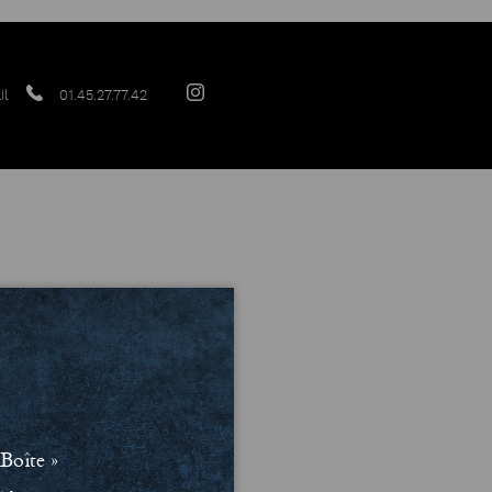
il
01.45.27.77.42
Boîte »