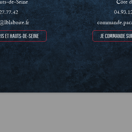
uts-de-Seine
Côte d
ment RSE
Conditions Générales de Vente (CGV)
Mentions léga
27.77.42
04.93.1
lblaboite.fr
commande.paca
IS ET HAUTS-DE-SEINE
JE COMMANDE SUR