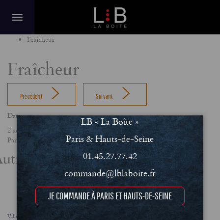
Home
Fraîcheur
Fraîcheur
Précédent
Suivant
Date
LB « La Boîte »
2 août 2019
Paris & Hauts-de-Seine
Partager
utres actualités
01.45.27.77.42
commande@lblaboite.fr
JE COMMANDE À PARIS ET HAUTS-DE-SEINE
Villes
FAQ
Le concept
Notre engagement RSE