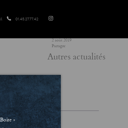
il
01.45.27.77.42
Date
2 août 2019
Partager
Autres actualités
les et Politique de confidentialité
Boîte »