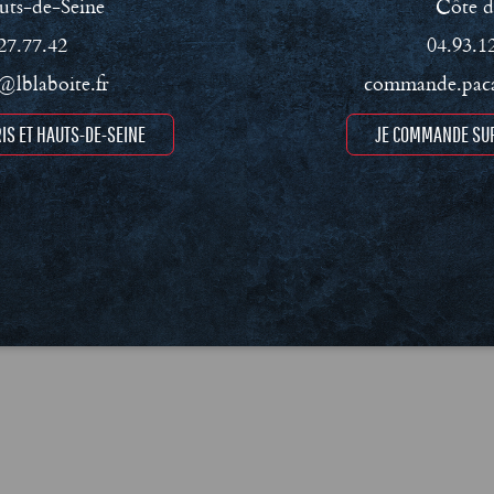
uts-de-Seine
Côte d
27.77.42
04.93.1
lblaboite.fr
commande.paca
IS ET HAUTS-DE-SEINE
JE COMMANDE SUR