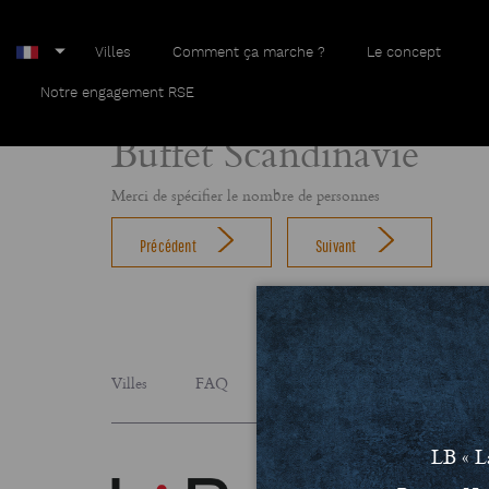
Villes
Comment ça marche ?
Le concept
Home
Buffet Scandinavie
Notre engagement RSE
Buffet Scandinavie
Merci de spécifier le nombre de personnes
Précédent
Suivant
Villes
FAQ
Le concept
Notre engage
LB « L