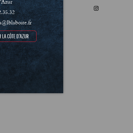
’Azur
2.35.32
@lblaboite.fr
 LA CÔTE D'AZUR