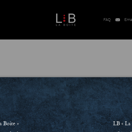
FAQ
Ema
ment RSE
Conditions Générales de Vente (CGV)
Mentions léga
a Boîte »
LB « La 