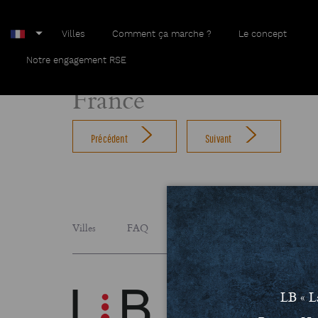
Villes
Comment ça marche ?
Le concept
Home
France
Notre engagement RSE
France
Précédent
Suivant
Villes
FAQ
Le concept
Notre engage
LB « L