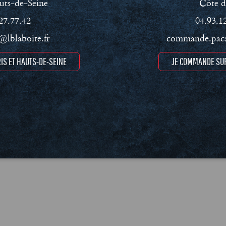
uts-de-Seine
Côte d
27.77.42
04.93.1
lblaboite.fr
commande.paca
IS ET HAUTS-DE-SEINE
JE COMMANDE SUR