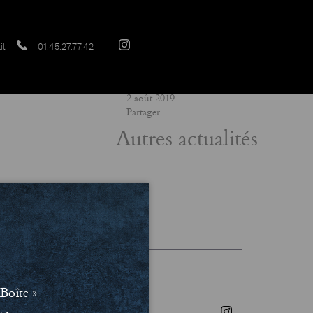
il
01.45.27.77.42
Date
2 août 2019
Partager
Autres actualités
les et Politique de confidentialité
Boîte »