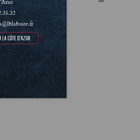
’Azur
2.35.32
@lblaboite.fr
 LA CÔTE D'AZUR