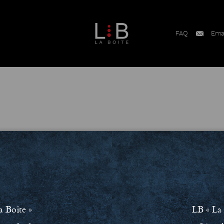
FAQ
Ema
ment RSE
Conditions Générales de Vente (CGV)
Mentions léga
a Boîte »
LB « La 