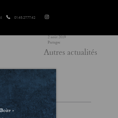
il
01.45.27.77.42
Date
2 août 2019
Partager
Autres actualités
les et Politique de confidentialité
Boîte »