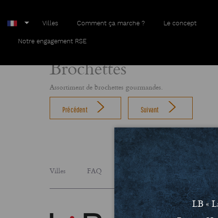
Villes
Comment ça marche ?
Le concept
Home
Brochettes
Notre engagement RSE
Brochettes
Assortiment de brochettes gourmandes.
Précédent
Suivant
Villes
FAQ
Le concept
Notre engage
LB « L