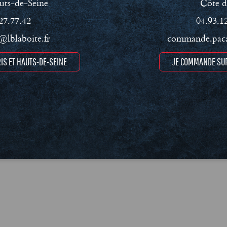
uts-de-Seine
Côte d
27.77.42
04.93.1
lblaboite.fr
commande.paca
IS ET HAUTS-DE-SEINE
JE COMMANDE SUR