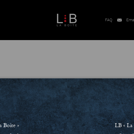
FAQ
Ema
ment RSE
Conditions Générales de Vente (CGV)
Mentions léga
a Boîte »
LB « La 