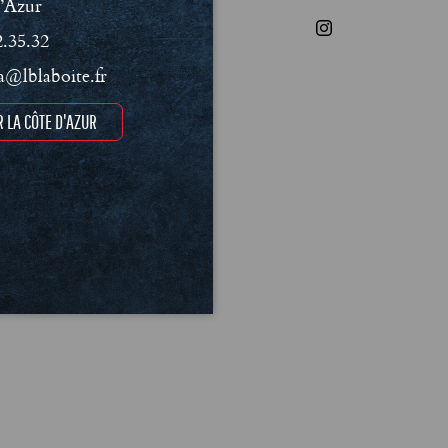
’Azur
2.35.32
@lblaboite.fr
 LA CÔTE D'AZUR