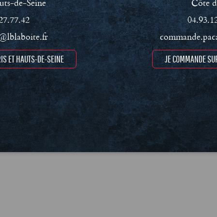
uts-de-Seine
Côte d
27.77.42
04.93.1
lblaboite.fr
commande.paca
IS ET HAUTS-DE-SEINE
JE COMMANDE SUR