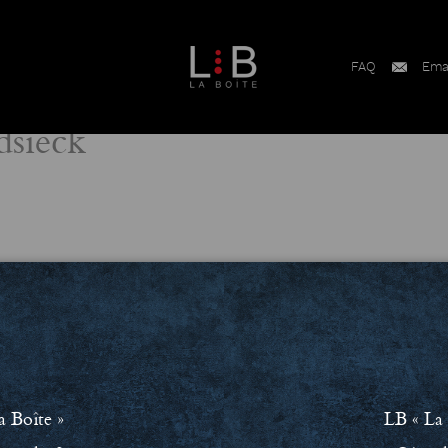
FAQ
Ema
sieck
ment RSE
Conditions Générales de Vente (CGV)
Mentions léga
a Boîte »
LB « La 