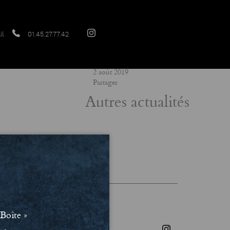
il
01.45.27.77.42
Date
2 août 2019
Partager
Autres actualités
les et Politique de confidentialité
Boîte »