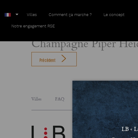
Villes
Comment ça marche ?
Le concept
Home
Champagne Piper Heidsieck
Notre engagement RSE
Champagne Piper Heid
Précédent
Villes
FAQ
Le concept
Notre engage
LB « L