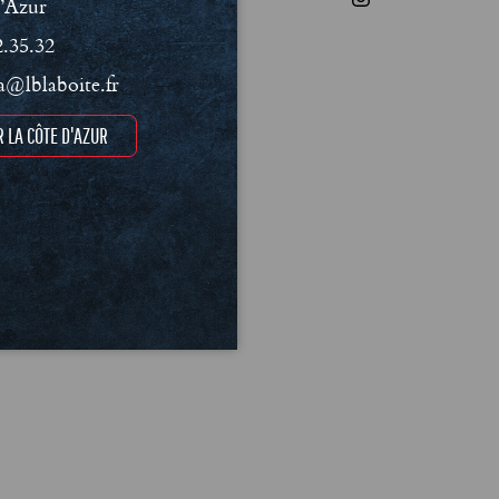
’Azur
2.35.32
@lblaboite.fr
 LA CÔTE D'AZUR