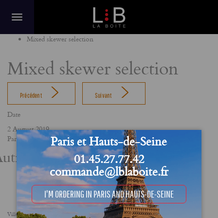
Home
Mixed skewer selection
Mixed skewer selection
Précédent
Suivant
Date
2 August 2019
Paris et Hauts-de-Seine
Partager
utres actualités
01.45.27.77.42
commande@lblaboite.fr
I'M ORDERING IN PARIS AND HAUTS-DE-SEINE
Villes
FAQ
Le concept
Notre engagement RSE