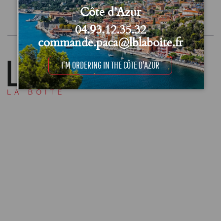
Côte d’Azur
Conditions Générales de Vente (CGV)
Mentions légales et Politique de confidentialité
04.93.12.35.32
commande.paca@lblaboite.fr
I'M ORDERING IN THE CÔTE D'AZUR