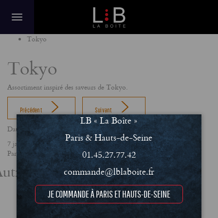
Home
Tokyo
Tokyo
Assortiment inspiré des saveurs de Tokyo.
Précédent
Suivant
LB « La Boîte »
Date
Paris & Hauts-de-Seine
7 janvier 2021
01.45.27.77.42
Partager
utres actualités
commande@lblaboite.fr
JE COMMANDE À PARIS ET HAUTS-DE-SEINE