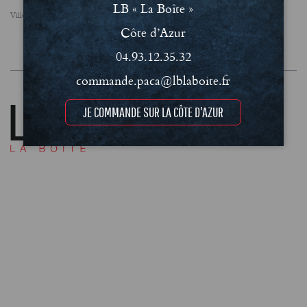
LB « La Boîte »
Villes
FAQ
Le concept
Notre engagement RSE
Côte d’Azur
Conditions Générales de Vente (CGV)
Mentions légales et Politique de confidentialité
04.93.12.35.32
commande.paca@lblaboite.fr
JE COMMANDE SUR LA CÔTE D'AZUR