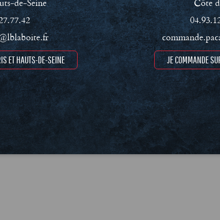
uts-de-Seine
Côte d
27.77.42
04.93.1
lblaboite.fr
commande.paca
IS ET HAUTS-DE-SEINE
JE COMMANDE SUR