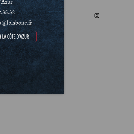
’Azur
2.35.32
@lblaboite.fr
 LA CÔTE D'AZUR