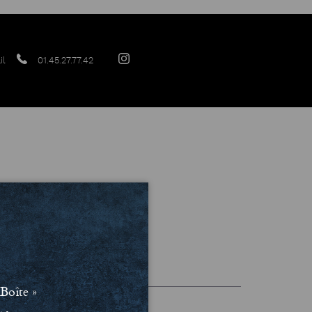
il
01.45.27.77.42
les et Politique de confidentialité
Boîte »