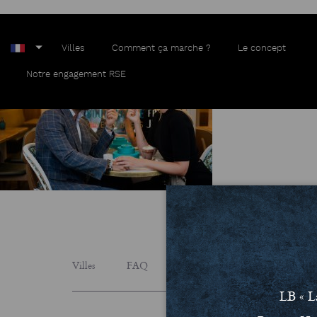
AHN_4867
Villes
Comment ça marche ?
Le concept
Notre engagement RSE
Villes
FAQ
Le concept
Notre engage
LB « L