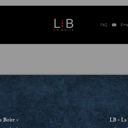
FAQ
Ema
ment RSE
Conditions Générales de Vente (CGV)
Mentions léga
a Boîte »
LB « La 