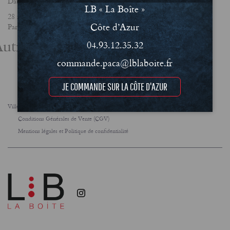
Date
LB « La Boîte »
28 février 2025
Côte d’Azur
Partager
utres actualités
04.93.12.35.32
commande.paca@lblaboite.fr
JE COMMANDE SUR LA CÔTE D'AZUR
Villes
FAQ
Le concept
Notre engagement RSE
Conditions Générales de Vente (CGV)
Mentions légales et Politique de confidentialité