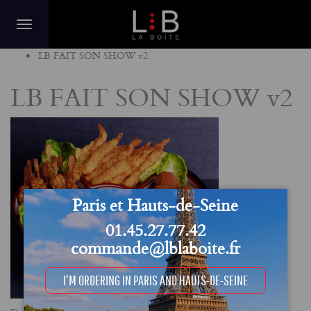
Home
LB FAIT SON SHOW v2
LB FAIT SON SHOW v2
Paris et Hauts-de-Seine
01.45.27.77.42
commande@lblaboite.fr
I'M ORDERING IN PARIS AND HAUTS-DE-SEINE